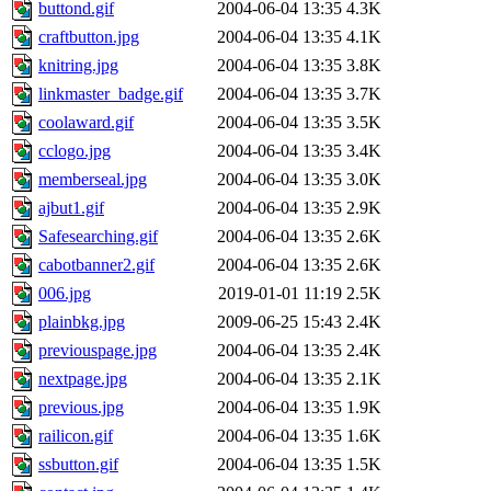
buttond.gif
2004-06-04 13:35
4.3K
craftbutton.jpg
2004-06-04 13:35
4.1K
knitring.jpg
2004-06-04 13:35
3.8K
linkmaster_badge.gif
2004-06-04 13:35
3.7K
coolaward.gif
2004-06-04 13:35
3.5K
cclogo.jpg
2004-06-04 13:35
3.4K
memberseal.jpg
2004-06-04 13:35
3.0K
ajbut1.gif
2004-06-04 13:35
2.9K
Safesearching.gif
2004-06-04 13:35
2.6K
cabotbanner2.gif
2004-06-04 13:35
2.6K
006.jpg
2019-01-01 11:19
2.5K
plainbkg.jpg
2009-06-25 15:43
2.4K
previouspage.jpg
2004-06-04 13:35
2.4K
nextpage.jpg
2004-06-04 13:35
2.1K
previous.jpg
2004-06-04 13:35
1.9K
railicon.gif
2004-06-04 13:35
1.6K
ssbutton.gif
2004-06-04 13:35
1.5K