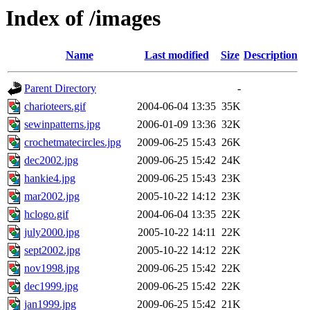
Index of /images
Name
Last modified
Size
Description
Parent Directory
-
charioteers.gif
2004-06-04 13:35
35K
sewinpatterns.jpg
2006-01-09 13:36
32K
crochetmatecircles.jpg
2009-06-25 15:43
26K
dec2002.jpg
2009-06-25 15:42
24K
hankie4.jpg
2009-06-25 15:43
23K
mar2002.jpg
2005-10-22 14:12
23K
hclogo.gif
2004-06-04 13:35
22K
july2000.jpg
2005-10-22 14:11
22K
sept2002.jpg
2005-10-22 14:12
22K
nov1998.jpg
2009-06-25 15:42
22K
dec1999.jpg
2009-06-25 15:42
22K
jan1999.jpg
2009-06-25 15:42
21K