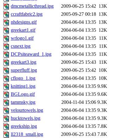
dmcmetallicthread.jpg
2009-06-25 15:42
13K
ccraftfabric2.jpg
2005-09-27 00:18
13K
nhdesigns.gif
2004-06-04 13:35
13K
greekart1.gif
2004-06-04 13:35
12K
wrlogo1.gif
2004-06-04 13:35
11K
csnext.jpg
2004-06-04 13:35
11K
DCPsiteaward_1.jpg
2004-06-04 13:35
11K
greekart3.jpg
2009-06-25 15:43
11K
superfluff.jpg
2009-06-25 15:42
10K
cflogo_1.jpg
2004-06-04 13:35
10K
knitting1.jpg
2004-06-04 13:35
9.9K
BGLogo.gif
2004-06-04 13:35
9.6K
tammsky.jpg
2004-11-04 15:06
9.3K
velourtowels.jpg
2004-06-04 13:35
9.3K
hucktowels.jpg
2004-06-04 13:35
9.3K
greekship.jpg
2004-06-04 13:35
7.8K
ll2318_small.jpg
2009-06-25 15:43
7.8K