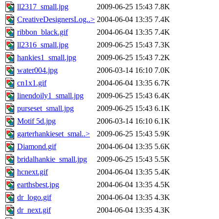
ll2317_small.jpg
2009-06-25 15:43
7.8K
CreativeDesignersLog..>
2004-06-04 13:35
7.4K
ribbon_black.gif
2004-06-04 13:35
7.4K
ll2316_small.jpg
2009-06-25 15:43
7.3K
hankies1_small.jpg
2009-06-25 15:43
7.2K
water004.jpg
2006-03-14 16:10
7.0K
cn1x1.gif
2004-06-04 13:35
6.7K
linendoily1_small.jpg
2009-06-25 15:43
6.4K
purseset_small.jpg
2009-06-25 15:43
6.1K
Motif 5d.jpg
2006-03-14 16:10
6.1K
garterhankieset_smal..>
2009-06-25 15:43
5.9K
Diamond.gif
2004-06-04 13:35
5.6K
bridalhankie_small.jpg
2009-06-25 15:43
5.5K
hcnext.gif
2004-06-04 13:35
5.4K
earthsbest.jpg
2004-06-04 13:35
4.5K
dr_logo.gif
2004-06-04 13:35
4.3K
dr_next.gif
2004-06-04 13:35
4.3K