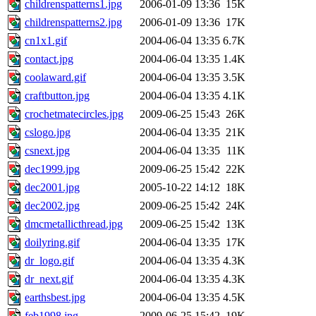
childrenspatterns1.jpg
2006-01-09 13:36
15K
childrenspatterns2.jpg
2006-01-09 13:36
17K
cn1x1.gif
2004-06-04 13:35
6.7K
contact.jpg
2004-06-04 13:35
1.4K
coolaward.gif
2004-06-04 13:35
3.5K
craftbutton.jpg
2004-06-04 13:35
4.1K
crochetmatecircles.jpg
2009-06-25 15:43
26K
cslogo.jpg
2004-06-04 13:35
21K
csnext.jpg
2004-06-04 13:35
11K
dec1999.jpg
2009-06-25 15:42
22K
dec2001.jpg
2005-10-22 14:12
18K
dec2002.jpg
2009-06-25 15:42
24K
dmcmetallicthread.jpg
2009-06-25 15:42
13K
doilyring.gif
2004-06-04 13:35
17K
dr_logo.gif
2004-06-04 13:35
4.3K
dr_next.gif
2004-06-04 13:35
4.3K
earthsbest.jpg
2004-06-04 13:35
4.5K
feb1998.jpg
2009-06-25 15:42
19K