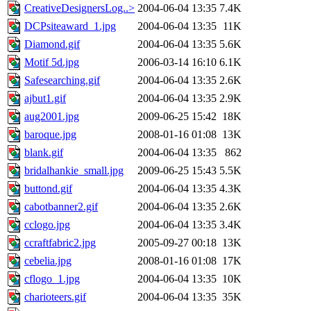
CreativeDesignersLog..>
2004-06-04 13:35
7.4K
DCPsiteaward_1.jpg
2004-06-04 13:35
11K
Diamond.gif
2004-06-04 13:35
5.6K
Motif 5d.jpg
2006-03-14 16:10
6.1K
Safesearching.gif
2004-06-04 13:35
2.6K
ajbut1.gif
2004-06-04 13:35
2.9K
aug2001.jpg
2009-06-25 15:42
18K
baroque.jpg
2008-01-16 01:08
13K
blank.gif
2004-06-04 13:35
862
bridalhankie_small.jpg
2009-06-25 15:43
5.5K
buttond.gif
2004-06-04 13:35
4.3K
cabotbanner2.gif
2004-06-04 13:35
2.6K
cclogo.jpg
2004-06-04 13:35
3.4K
ccraftfabric2.jpg
2005-09-27 00:18
13K
cebelia.jpg
2008-01-16 01:08
17K
cflogo_1.jpg
2004-06-04 13:35
10K
charioteers.gif
2004-06-04 13:35
35K